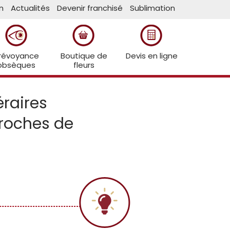
n
Actualités
Devenir franchisé
Sublimation
révoyance
Boutique de
Devis en ligne
obsèques
fleurs
raires
proches de