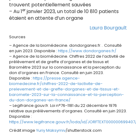
trouvent potentiellement sauvées
er
– Au 1
janvier 2023, un total de 10 810 patients
étaient en attente d’un organe
Laura Bourgault
Sources
– Agence de la biomédecine. dondorganes.fr. . Consulté
en juin 2023. Disponible :
https://www.dondorganes.fr/
– Agence de la biomédecine. Chiffres 2022 de l’activité de
prélèvement et de greffe d’organes et de tissus et
Baromètre 2023 sur la connaissance et la perception du
don d’organes en France. Consulté en juin 2023.
Disponible :
https://presse.agence-
biomedecine.fr/chiffres-2022-de-lactivite-de-
prelevement-et-de-greffe-dorganes-et-de-tissus-et-
baromete-2023-sur-la-connaissance-et-la-perception-
du-don-dorganes-en-france/
– Legifrance.gouv.fr. Loi n°76-1181 du 22 décembre 1976
relative aux prélèvements d’organes. Consulté en juin 2023.
Disponible :
https://www.legifrance.gouv.fr/loda/id/JORFTEXT000000699407
Crédit image
Yuriy Maksymiv
/shutterstock.com