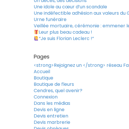
Un décès, des décisions
Une idole au cœur d’un scandale
Une indéfectible adhésion aux valeurs du 
Urne funéraire
Veillée mortuaire, cérémonie : emmener l
Leur plus beau cadeau !
“Je suis Florian Leclerc !“
Pages
<strong>Rejoignez un </strong> réseau F
Accueil
Boutique
Boutique de fleurs
Cendres, quel avenir?
Connexion
Dans les médias
Devis en ligne
Devis entretien
Devis marbrerie
Devis obsèques