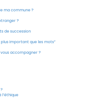
e de ma commune ?
étranger ?
its de succession
t plus important que les mots”
ur vous accompagner ?
 ?
à l’éthique