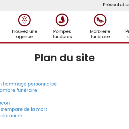
Présentatio
Trouvez une
Pompes
Marbrerie
P
agence
funèbres
funéraire
Plan du site
 un hommage personnalisé
hambre funéraire
Mâcon
on s’empare de la mort
funérarium