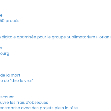
re
750 procès
e
digitale optimisée pour le groupe Sublimatorium Florian 
es
bourg
 de la mort
 de “dire le vrai”
iscount
ouvre les frais d’obsèques
entreprise avec des projets plein la tête