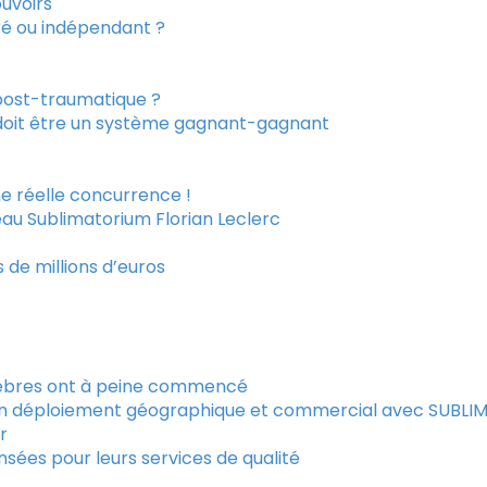
uvoirs
ré ou indépendant ?
 post-traumatique ?
 doit être un système gagnant-gagnant
e réelle concurrence !
eau Sublimatorium Florian Leclerc
 de millions d’euros
èbres ont à peine commencé
 un déploiement géographique et commercial avec SUBLI
r
ées pour leurs services de qualité